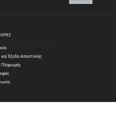
ΟΡΙΕΣ
ρεία
 και Έξοδα Αποστολής
ι Πληρωμής
οφές
νωνία