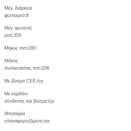
Μέγ. διάρκεια
φωτισμού:8
Μέγ. φωτεινή
ροή:350
Μήκος mm:280
Μήκος
συσκευασίας mm:206
Με βύσμα CEE:όχι
Με κορδόνι
σύνδεσης και βύσμα:όχι
Μπαταρία
επαναφορτιζόμενη:ναι