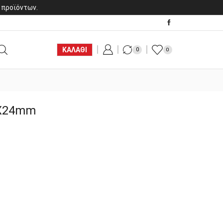
 προϊόντων.
ΚΑΛΑΘΙ
0
0
9Χ24mm