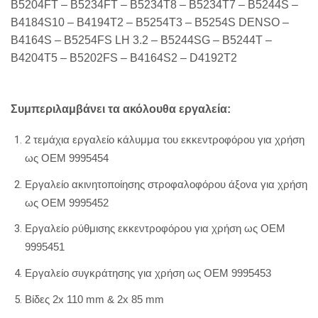
B5204FT – B5234FT – B5234T8 – B5234T7 – B5244S –
B4184S10 – B4194T2 – B5254T3 – B5254S DENSO –
B4164S – B5254FS LH 3.2 – B5244SG – B5244T –
B4204T5 – B5202FS – B4164S2 – D4192T2
Συμπεριλαμβάνει τα ακόλουθα εργαλεία:
2 τεμάχια εργαλείο κάλυμμα του εκκεντροφόρου για χρήση
ως OEM 9995454
Εργαλείο ακινητοποίησης στροφαλοφόρου άξονα για χρήση
ως OEM 9995452
Εργαλείο ρύθμισης εκκεντροφόρου για χρήση ως OEM
9995451
Εργαλείο συγκράτησης για χρήση ως OEM 9995453
Βίδες 2x 110 mm & 2x 85 mm