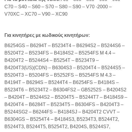
C70 – S40 – S60 – S70 – S80 – S90 – V70 -2000 –
V70XC – XC70 – V90 – XC90
Για κινητήρες με κωδικούς κινητήρων:
B6254GS – B6294T – B5234T4 – B6294S2 – B5244S6 –
B5204T2 – B5234FS – B4184S2 – B5254FS M 4.4 –
B4204T2 – B5244S4 – B5254T – B5234T9 –
B4204T3(US)(CDN) – B6304S3 – B5204T4 – B5244S5 –
B5204T3 – B5204FS – B5252FS – B5254FS M 4.3 –
B4194T – B6294S – B5244T4 – B6254FS – B4184S –
B5234T6 – B5234T2 – B6304FS2 – GB5252S – B4204S2
– B4204T – B5244S2 – B5204T5 – B5244T7 – B4184S9 –
B4204T4 – B6284T – B5234T5 – B6304FS – B4204T3 –
B5244SG2 – B6244FS – B4184SJ – B4204T2 CVVT –
B6304GS – B5254T4 – B4184S3, B5234T3, B5244T2,
B5244T3, B5244T5, B5254T2, B4204S, B5244S7,