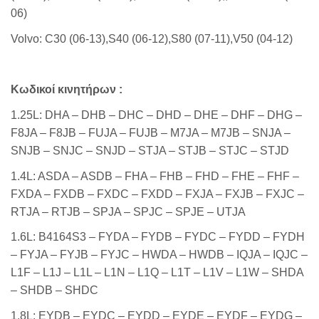
06)
Volvo: C30 (06-13),S40 (06-12),S80 (07-11),V50 (04-12)
Κωδικοί κινητήρων :
1.25L: DHA – DHB – DHC – DHD – DHE – DHF – DHG –
F8JA – F8JB – FUJA – FUJB – M7JA – M7JB – SNJA –
SNJB – SNJC – SNJD – STJA – STJB – STJC – STJD
1.4L: ASDA – ASDB – FHA – FHB – FHD – FHE – FHF –
FXDA – FXDB – FXDC – FXDD – FXJA – FXJB – FXJC –
RTJA – RTJB – SPJA – SPJC – SPJE – UTJA
1.6L: B4164S3 – FYDA – FYDB – FYDC – FYDD – FYDH
– FYJA – FYJB – FYJC – HWDA – HWDB – IQJA – IQJC –
L1F – L1J – L1L – L1N – L1Q – L1T – L1V – L1W – SHDA
– SHDB – SHDC
1.8L: EYDB – EYDC – EYDD – EYDE – EYDF – EYDG –