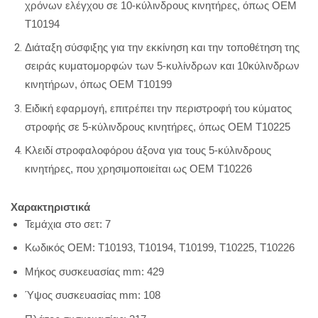
χρόνων
ελέγχου
σε
10-
κύλινδρους
κινητήρες
,
όπως
OEM
T
10194
Διάταξη
σύσφιξης
για
την
εκκίνηση
και
την
τοποθέτηση
της
σειράς
κυματομορφών
των
5-
κυλίνδρων
και
10
κύλινδρων
κινητήρων
,
όπως
OEM
T
10199
Ειδική
εφαρμογή
,
επιτρέπει
την
περιστροφή
του
κύματος
στροφής
σε
5-
κύλινδρους
κινητήρες
,
όπως
OEM
T
10225
Κλειδί
στροφαλοφόρου
άξονα
για
τους
5-
κύλινδρους
κινητήρες
,
που
χρησιμοποιείται
ως
OEM
T
10226
Χαρακτηριστικά
Τεμάχια στο σετ
: 7
Κωδικός
OEM
:
T
10193,
T
10194,
T
10199,
T
10225,
T
10226
Μήκος
συσκευασίας
mm
: 429
Ύψος
συσκευασίας
mm
: 108