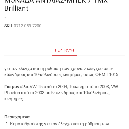
ΜΟΝΑΔΑ ΑΝΤΛΙΑΣ-ΜΠΕΚ 7 ΤΜΧ
Brilliant
-
SKU:
0712 059 7200
ΠΕΡΙΓΡΑΦΉ
για
τον
έλεγχο
και
τη
ρύθμιση
των
χρόνων
ελέγχου
σε
5-
κύλινδρους
και
10-
κύλινδρους
κινητήρες
,
όπως
OEM
T
1019
Για
μοντέλα
:
VW
T
5
από
το
2004,
Touareg
από
το
2003,
VW
Phaeton
από
το
2003
με
5
κύλινδρους
και
10
κύλινδρους
κινητήρες
Περιεχόμενα
Κυματοθραύστης
για
τον
έλεγχο
και
τη
ρύθμιση
των