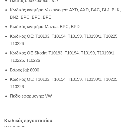
Πλάτος
συσκευασίας
: 317
Κωδικός
κινητήρα
Volkswagen
:
AXD
,
AXD
,
BAC
,
BLJ
,
BLK
,
BNZ
,
BPC
,
BPD
,
BPE
Κωδικός
κινητήρα
Mazda
:
BPC
,
BPD
Κωδικός
ΟΕ
:
Τ
10193,
Τ
10194,
Τ
10199,
Τ
10199/1,
Τ
10225,
Τ
10226
Κωδικός
OE
Skoda
:
T
10193,
T
10194,
T
10199,
T
10199/1,
T
10225,
T
10226
Βάρος
[
g
]: 8000
Κωδικός
ΟΕ
:
Τ
10193,
Τ
10194,
Τ
10199,
Τ
10199/1,
Τ
10225,
Τ
10226
Πεδίο
εφαρμογής
:
VW
Κωδικός εργοστασίου
: