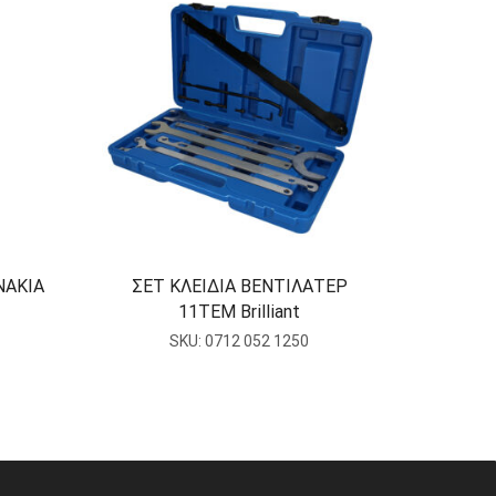
ΝΑΚΙΑ
ΣΕΤ ΚΛΕΙΔΙΑ ΒΕΝΤΙΛΑΤΕΡ
Σ
11ΤΕΜ Brilliant
ΠΕΤΡΕ
SKU:
0712 052 1250