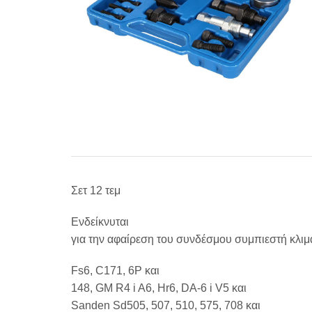
Σετ 12 τεμ
Ενδείκνυται
για την αφαίρεση του συνδέσμου συμπιεστή κλιμ
Fs6, C171, 6P
και
148, GM R4 i A6, Hr6, DA-6 i V5
και
Sanden Sd505, 507, 510, 575, 708
και