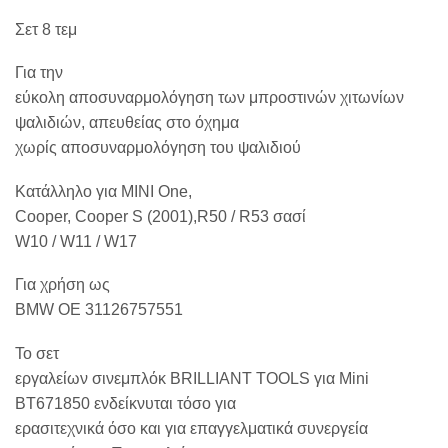
Σετ 8 τεμ
Για την
εύκολη αποσυναρμολόγηση των μπροστινών χιτωνίων
ψαλιδιών, απευθείας στο όχημα
χωρίς αποσυναρμολόγηση του ψαλιδιού
Κατάλληλο
για
MINI One,
Cooper, Cooper S (2001),R50 / R53
σασί
W10 / W11 / W17
Για χρήση ως
BMW OE 31126757551
Το σετ
εργαλείων σινεμπλόκ BRILLIANT TOOLS για Mini
BT671850 ενδείκνυται τόσο για
ερασιτεχνικά όσο και για επαγγελματικά συνεργεία