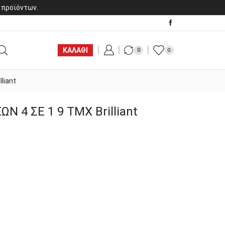
 προϊόντων.
ΚΑΛΑΘΙ
0
0
liant
 4 ΣΕ 1 9 ΤΜΧ Brilliant