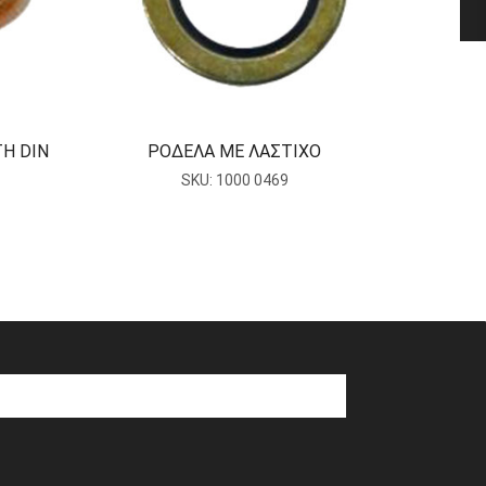
Ρ
Η DIN
ΡΟΔΕΛΑ ΜΕ ΛΑΣΤΙΧΟ
SKU:
1000 0469