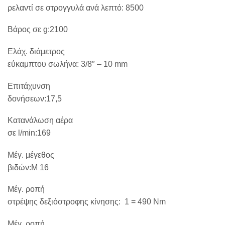
ρελαντί σε στρογγυλά ανά λεπτό:
8500
Βάρος σε
g
:2100
Ελάχ. διάμετρος
εύκαμπτου σωλήνα:
3/8″ – 10
mm
Επιτάχυνση
δονήσεων:17,5
Κατανάλωση αέρα
σε
l
/
min
:169
Μέγ. μέγεθος
βιδών:
M
16
Μέγ. ροπή
στρέψης δεξιόστροφης κίνησης:
1 = 490
Nm
Μέγ. ροπή