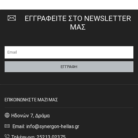
ΕΓΓΡΑΦΕΙΤΕ ΣΤΟ NEWSLETTER
ΜΑΣ
ΕΠΙΚΟΙΝΩΝΗΣΤΕ ΜΑΖΙ ΜΑΣ
Ηδονών 7, Δράμα
Email: info@synergon-hellas.gr
Τηλέφωνο: 25213 02375