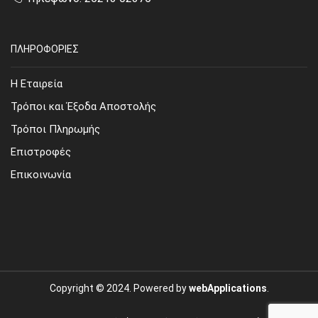
ΠΛΗΡΟΦΟΡΙΕΣ
Η Εταιρεία
Τρόποι και Έξοδα Αποστολής
Τρόποι Πληρωμής
Επιστροφές
Επικοινωνία
Copyright © 2024. Powered by
webApplications
.