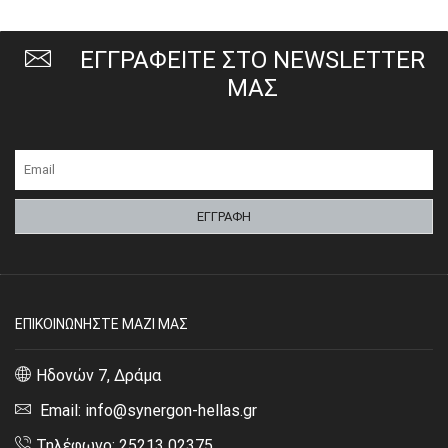
ΕΓΓΡΑΦΕΙΤΕ ΣΤΟ NEWSLETTER
ΜΑΣ
ΕΠΙΚΟΙΝΩΝΗΣΤΕ ΜΑΖΙ ΜΑΣ
Ηδονών 7, Δράμα
Email: info@synergon-hellas.gr
Τηλέφωνο: 25213 02375