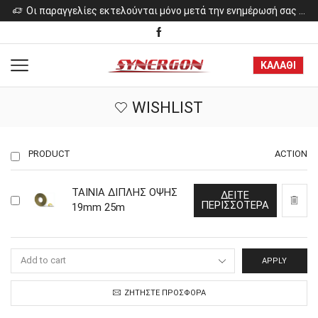
ελίες εκτελούνται μόνο μετά την ενημέρωσή σας για το κόστος των προϊόντων.
Οι παραγγελίες εκτελούνται μόνο μετά την ενημέρωσή σας για το κόστος των προϊόντων.
ΚΑΛΑΘΙ
WISHLIST
pin up
1win
pinup
mosbet
mostbit
mosbet
mostbet
pin up casino uz
mostbet kz
mostbet
pinup
pinup
mostbet
PRODUCT
ACTION
ΤΑΙΝΙΑ ΔΙΠΛΗΣ ΟΨΗΣ
ΔΕΊΤΕ
ΠΕΡΙΣΣΌΤΕΡΑ
19mm 25m
APPLY
ΖΗΤΉΣΤΕ ΠΡΟΣΦΟΡΆ