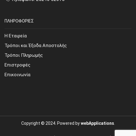
ΠΛΗΡΟΦΟΡΙΕΣ
Η Εταιρεία
Τρόποι και Έξοδα Αποστολής
Τρόποι Πληρωμής
Επιστροφές
Επικοινωνία
Copyright © 2024. Powered by
webApplications
.