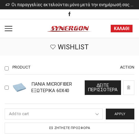
ελίες εκτελούνται μόνο μετά την ενημέρωσή σας για το κόστος των προϊόντων.
Οι παραγγελίες εκτελούνται μόνο μετά την ενημέρωσή σας για το κόστος των προϊόντων.
ΚΑΛΑΘΙ
WISHLIST
pin up
1win
pinup
mosbet
mostbit
mosbet
mostbet
pin up casino uz
mostbet kz
mostbet
pinup
pinup
mostbet
PRODUCT
ACTION
ΠΑΝΙΑ MICROFIBER
ΔΕΊΤΕ
ΠΕΡΙΣΣΌΤΕΡΑ
ΕΞΩΤΕΡΙΚΑ 60Χ40
APPLY
ΖΗΤΉΣΤΕ ΠΡΟΣΦΟΡΆ