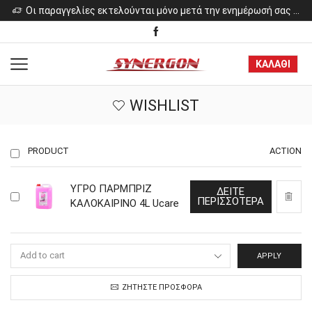
ελίες εκτελούνται μόνο μετά την ενημέρωσή σας για το κόστος των προϊόντων.
Οι παραγγελίες εκτελούνται μόνο μετά την ενημέρωσή σας για το κόστος των προϊόντων.
ΚΑΛΑΘΙ
WISHLIST
pin up
1win
pinup
mosbet
mostbit
mosbet
mostbet
pin up casino uz
mostbet kz
mostbet
pinup
pinup
mostbet
PRODUCT
ACTION
ΥΓΡΟ ΠΑΡΜΠΡΙΖ
ΔΕΊΤΕ
ΠΕΡΙΣΣΌΤΕΡΑ
ΚΑΛΟΚΑΙΡΙΝΟ 4L Ucare
APPLY
ΖΗΤΉΣΤΕ ΠΡΟΣΦΟΡΆ