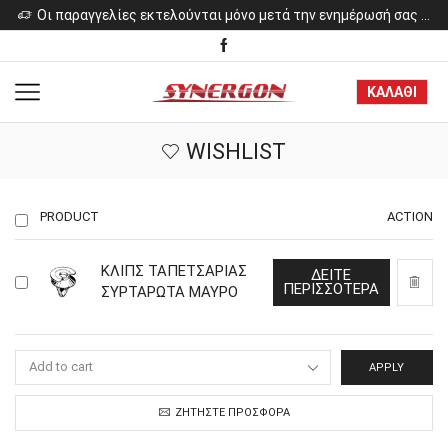
ελίες εκτελούνται μόνο μετά την ενημέρωσή σας για το κόστος των προϊόντων.
Οι παραγγελίες εκτελούνται μόνο μετά την ενημέρωσή σας για το κόστος των προϊόντων.
ΚΑΛΑΘΙ
WISHLIST
pin up
1win
pinup
mosbet
mostbit
mosbet
mostbet
pin up casino uz
mostbet kz
mostbet
pinup
pinup
mostbet
PRODUCT
ACTION
ΚΛΙΠΣ ΤΑΠΕΤΣΑΡΙΑΣ
ΔΕΊΤΕ
ΠΕΡΙΣΣΌΤΕΡΑ
ΣΥΡΤΑΡΩΤΑ ΜΑΥΡΟ
APPLY
ΖΗΤΉΣΤΕ ΠΡΟΣΦΟΡΆ