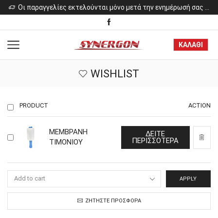
ελίες εκτελούνται μόνο μετά την ενημέρωσή σας για το κόστος των προϊόντων.
Οι παραγγελίες εκτελούνται μόνο μετά την ενημέρωσή σας για το κόστος των προϊόντων.
ΚΑΛΑΘΙ
WISHLIST
pin up
1win
pinup
mosbet
mostbit
mosbet
mostbet
pin up casino uz
mostbet kz
mostbet
pinup
pinup
mostbet
PRODUCT
ACTION
Αυτό
ΜΕΜΒΡΑΝΗ
ΔΕΊΤΕ
το
ΠΕΡΙΣΣΌΤΕΡΑ
ΤΙΜΟΝΙΟΥ
προϊόν
έχει
πολλαπλές
παραλλαγές.
APPLY
Οι
επιλογές
μπορούν
ΖΗΤΉΣΤΕ ΠΡΟΣΦΟΡΆ
να
επιλεγούν