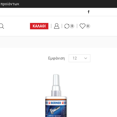
 προϊόντων.
ΚΑΛΑΘΙ
0
0
Products
Εμφάνιση
per
page