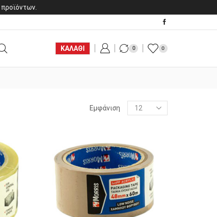
 προϊόντων.
ΚΑΛΑΘΙ
0
0
Products
Εμφάνιση
per
page