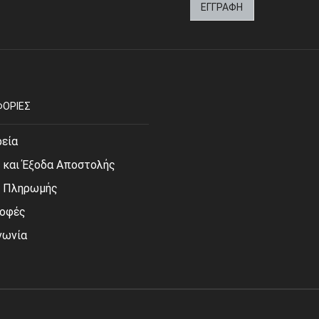
ΟΡΙΕΣ
ρεία
 και Έξοδα Αποστολής
ι Πληρωμής
οφές
νωνία