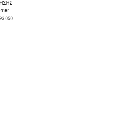
ΡΗΣΗΣ
rner
93 050
1