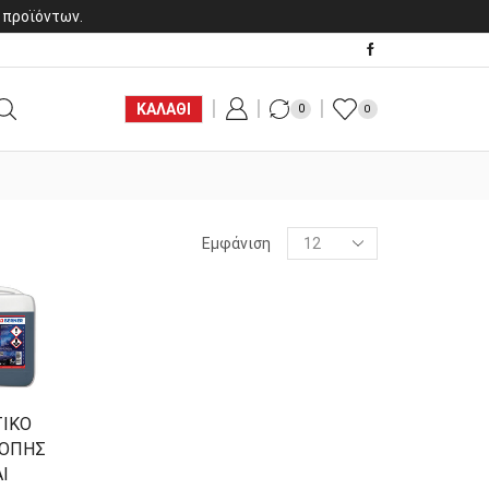
 προϊόντων.
ΚΑΛΑΘΙ
0
0
Products
Εμφάνιση
per
page
ΤΙΚΟ
ΚΟΠΗΣ
Ι