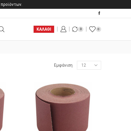
 προϊόντων.
ΚΑΛΑΘΙ
0
0
Products
Εμφάνιση
per
page